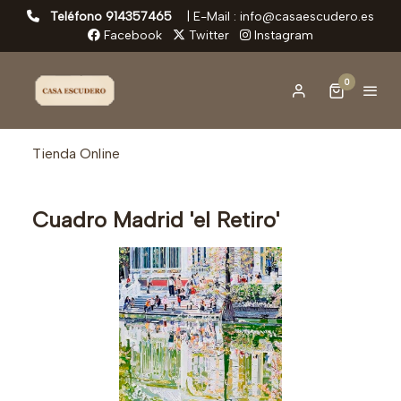
Teléfono 914357465
|
E-Mail : info@casaescudero.es
Facebook
Twitter
Instagram
0
Tienda Online
Cuadro Madrid 'el Retiro'