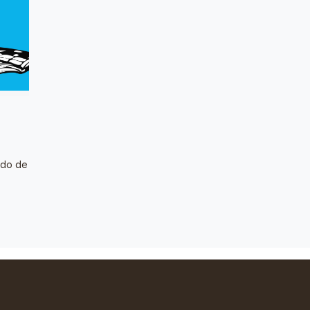
ado de
"