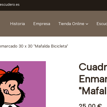
aescudero.es
Historia
Empresa
Tienda Online
Escud
marcado 30 x 30 "Mafalda Bicicleta"
Cuadr
Enmar
"Mafal
25,00 €