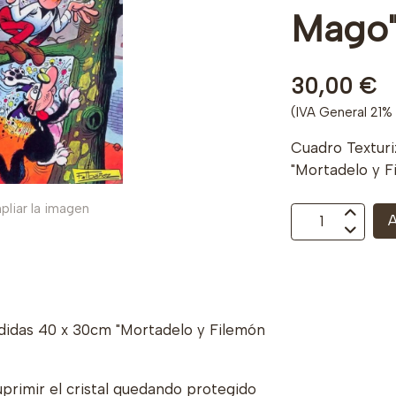
Mago"!
30,00 €
(IVA General 21% 
Cuadro Textur
"Mortadelo y F
pliar la imagen
A
idas 40 x 30cm "Mortadelo y Filemón
uprimir el cristal quedando protegido