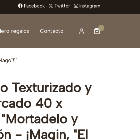
Facebook
Twitter
Instagram
0
ero regalos
Contacto
ago"!""
o Texturizado y
cado 40 x
"Mortadelo y
n - ¡Magin, "El