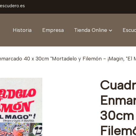
aescudero.es
Historia
Empresa
Tienda Online
Escud
marcado 40 x 30cm "Mortadelo y Filemón - ¡Magin, "El M
Cuadr
Enmar
30cm 
Filemó