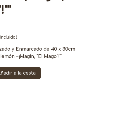
""
incluido)
izado y Enmarcado de 40 x 30cm
ilemón -¡Magin, "El Mago"!""
ñadir a la cesta