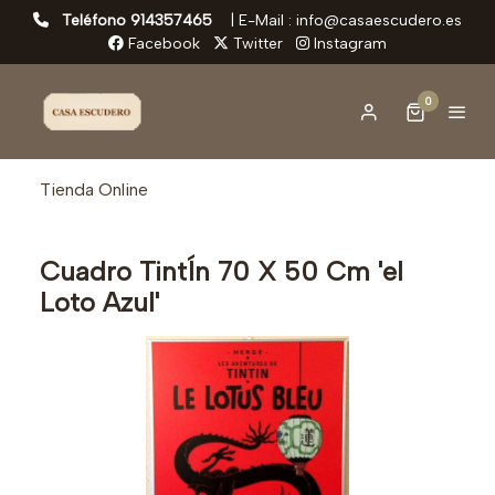
Teléfono 914357465
|
E-Mail : info@casaescudero.es
Facebook
Twitter
Instagram
0
Tienda Online
Cuadro TintÍn 70 X 50 Cm 'el
Loto Azul'