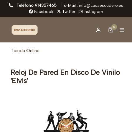
Teléfono 914357465
|
E-Mail : info@casaescudero.es
Facebook
Twitter
Instagram
0
Tienda Online
Reloj De Pared En Disco De Vinilo
'Elvis'