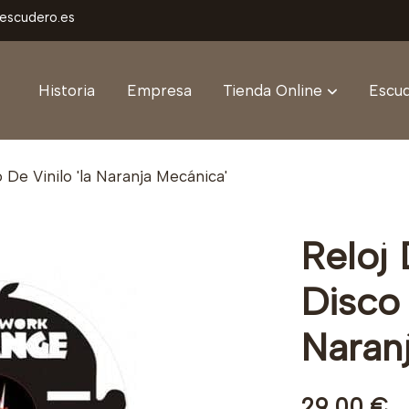
aescudero.es
Historia
Empresa
Tienda Online
Escud
 De Vinilo 'la Naranja Mecánica'
Reloj
Disco 
Naran
29,00 €