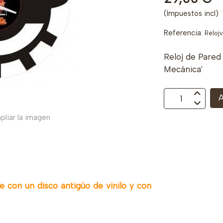
(Impuestos incl)
Referencia:
Reloj
Reloj de Pared
Mecánica'
A
pliar la imagen
 con un disco antigüo de vinilo y con