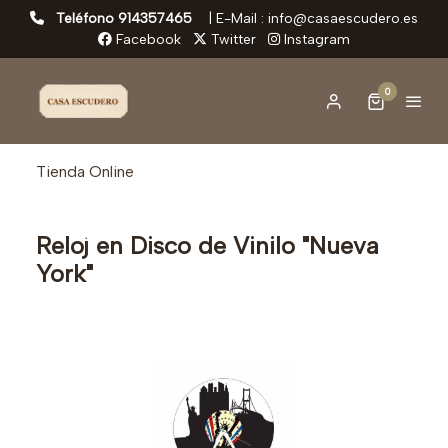
Teléfono 914357465
|
E-Mail : info@casaescudero.es
Facebook
Twitter
Instagram
0
Tienda Online
Reloj en Disco de Vinilo "Nueva
York"